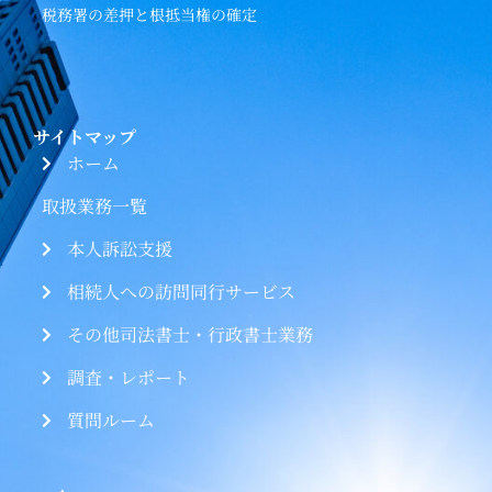
税務署の差押と根抵当権の確定
サイトマップ
ホーム
取扱業務一覧
本人訴訟支援
相続人への訪問同行サービス
その他司法書士・行政書士業務
調査・レポート
質問ルーム